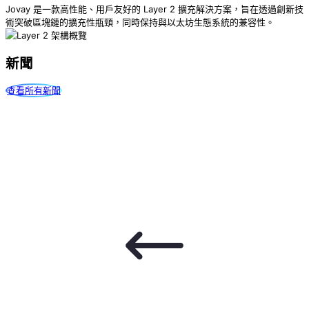
Jovay 是一款高性能、用戶友好的 Layer 2 擴充解決方案，旨在透過創新技
術突破區塊鏈的擴充性瓶頸，同時保持與以太坊生態系統的兼容性。
新聞
查看所有新聞