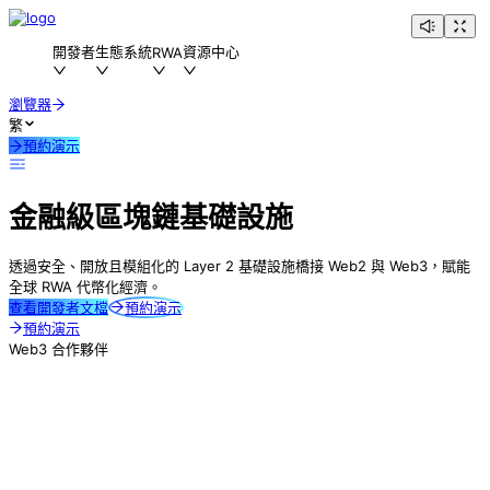
開發者
生態系統
資源中心
RWA
瀏覽器
繁
預約演示
金融級區塊鏈基礎設施
透過安全、開放且模組化的 Layer 2 基礎設施橋接 Web2 與 Web3，賦能
全球 RWA 代幣化經濟。
查看開發者文檔
預約演示
預約演示
Web3 合作夥伴