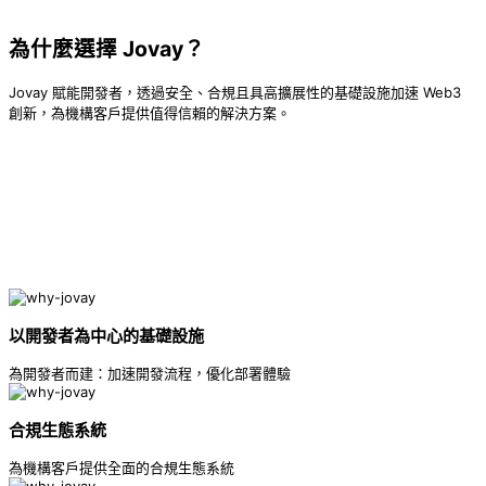
為什麼選擇 Jovay？
Jovay 賦能開發者，透過安全、合規且具高擴展性的基礎設施加速 Web3
創新，為機構客戶提供值得信賴的解決方案。
以開發者為中心的基礎設施
為開發者而建：加速開發流程，優化部署體驗
合規生態系統
為機構客戶提供全面的合規生態系統