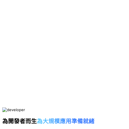
為開發者而生
為大規模應用準備就緒